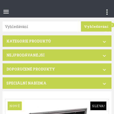

0
Vyhledávání
KATEGORIE PRODUKTŮ

NEJPRODÁVANĚJŠÍ

DOPORUČENÉ PRODUKTY

SPECIÁLNÍ NABÍDKA

NOVÉ
SLEVA!