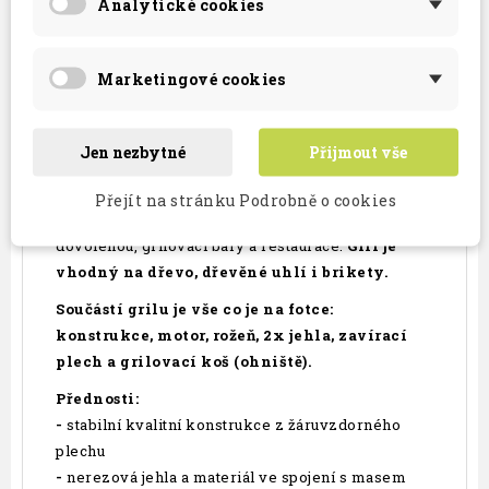
Analytické cookies
a demontáž zajištuje, že si můžete tento gril vzít
kamkoliv sebou. Stabilní konstrukce a silný motor
(torze)
zajištuje klidné opékaní maso o
Marketingové cookies
hmotnosti do cca 40kg.
Gril dáte jednoduše do
zásuvky na 220v.
Možnost nastavení
Jen nezbytné
Přijmout vše
grilování ve čtyřech výškách.
Gril má široké spektrum soukromého tak
Přejít na stránku Podrobně o cookies
komerčního použití: Grilování s rodinou, na
dovolenou, grilovací bary a restaurace.
Gril je
vhodný na dřevo, dřevěné uhlí i brikety.
Součástí grilu je vše co je na fotce:
konstrukce, motor, rožeň, 2x jehla, zavírací
plech a grilovací koš (ohniště).
Přednosti:
-
stabilní kvalitní konstrukce z žáruvzdorného
plechu
-
nerezová jehla a materiál ve spojení s masem