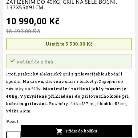
ZATÍŽENÍM DO 40KG. GRIL NA SELE BOČNÍ,
137X55X91CM.
10 990,00 Kč
16 490,00 Kč
Ušetříte 5 500,00 Kč
Dodání do 2 dnů
Profi praktický elektrický gril s grilovací jehlou boční i
spodní.
Na dřevo, dřevěné uhlí i brikety.
Zapojení do
zásuvky na 220v.
Maximální zatížení jehly masem je
40kg. Vymyšlené přikládání do grilovacího koše při
bočním grilování.
Rozměry: šířka 137cm, hloubka 55cm,
výška 91cm.
Počet

Přidat do košíku