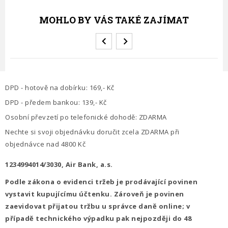
MOHLO BY VÁS TAKÉ ZAJÍMAT
DPD - hotově na dobírku: 169,- Kč
DPD - předem bankou: 139,- Kč
Osobní převzetí po telefonické dohodě: ZDARMA
Nechte si svoji objednávku doručit zcela ZDARMA při
objednávce nad 4800 Kč
1234994014/3030, Air Bank, a.s.
Podle zákona o evidenci tržeb je prodávající povinen
vystavit kupujícímu účtenku. Zároveň je povinen
zaevidovat přijatou tržbu u správce daně online; v
případě technického výpadku pak nejpozději do 48