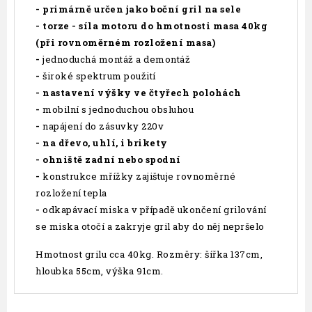
- primárně určen jako boční gril na sele
- torze - síla motoru do hmotnosti masa 40kg
(při rovnoměrném rozložení masa)
-
jednoduchá montáž a demontáž
-
široké spektrum použití
-
nastavení výšky ve čtyřech polohách
-
mobilní s jednoduchou obsluhou
-
napájení do zásuvky 220v
-
na dřevo, uhlí, i brikety
- ohniště zadní nebo spodní
-
konstrukce mřížky zajištuje rovnoměrné
rozložení tepla
-
odkapávací miska v případě ukončení grilování
se miska otočí a zakryje gril aby do něj nepršelo
Hmotnost grilu cca 40kg. Rozměry: šířka 137cm,
hloubka 55cm, výška 91cm.