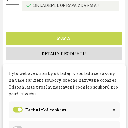

SKLADEM, DOPRAVA ZDARMA !
POPIS
DETAILY PRODUKTU
Profesionální, mobilní kvalitní gril na sele z
Tyto webové stránky ukládají v souladu se zákony
žáruvzdorného plechu a nerezového
na vaše zařízení soubory, obecně nazývané cookies.
materiálu.
Gril je primárně používán jako
Odsouhlaste prosím nastavení cookies souborů pro
boční s elektrickým rožněm má
použití webu.
polohovatelné ohniště zadní nebo spodní.
Zadní je vhodný pro grilování větších kusů masa,
Technické cookies
selat, krůt, kýty, více kuřat najednou a dalších. Gril
je také možné dát do vodorovné polohy a používat
ho jako klasický gril.
Jednoduchá obsluha, montáž