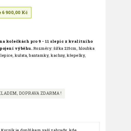
e 6 900,00 Kč
a kolečkách pro 9 - 11 slepic z kvalitního
ipojení výběhu.
Rozměry: šířka 215cm, hloubka
lepice, kuřata, bantamky, kachny, křepelky,
LADEM, DOPRAVA ZDARMA !
Kurník je doplňkem vaší zahrady, kde