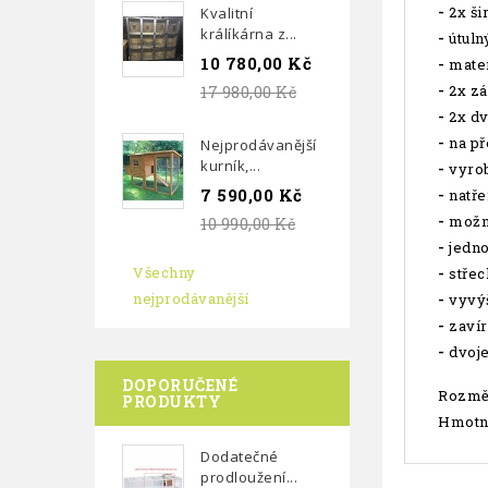
-
2x ši
Kvalitní
králíkárna z...
-
útulný
10 780,00 Kč
-
mater
-
2x zá
17 980,00 Kč
-
2x dv
-
na př
Nejprodávanější
kurník,...
-
vyrob
7 590,00 Kč
-
natře
-
možno
10 990,00 Kč
-
jedno
Všechny
-
střec
nejprodávanější
-
vyvýš
-
zavír
-
dvoje
DOPORUČENÉ
Rozměr
PRODUKTY
Hmotn
Dodatečné
prodloužení...