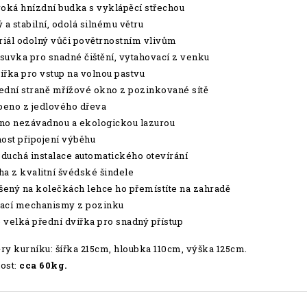
roká hnízdní budka s vyklápěcí střechou
 a stabilní, odolá silnému větru
iál odolný vůči povětrnostním vlivům
suvka pro snadné čištění, vytahovací z venku
ířka pro vstup na volnou pastvu
ední straně mřížové okno z pozinkované sítě
eno z jedlového dřeva
no nezávadnou a ekologickou lazurou
st připojení výběhu
duchá instalace automatického otevírání
ha z kvalitní švédské šindele
ený na kolečkách lehce ho přemístíte na zahradě
ací mechanismy z pozinku
 velká přední dvířka pro snadný přístup
y kurníku: šířka 215cm, hloubka 110cm, výška 125cm.
ost:
cca 60kg.