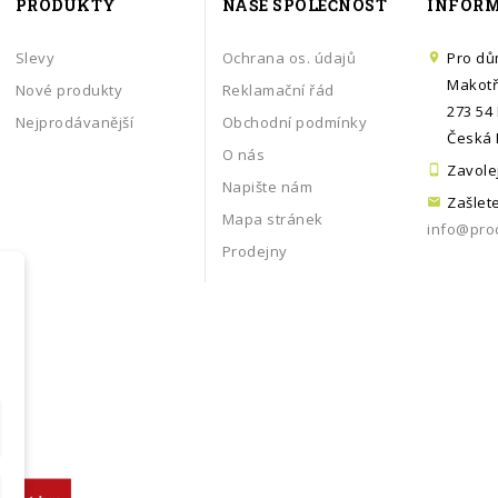
PRODUKTY
NAŠE SPOLEČNOST
INFORM
Slevy
Ochrana os. údajů
Pro dů

Makotř
Nové produkty
Reklamační řád
273 54
Nejprodávanější
Obchodní podmínky
Česká 
O nás
Zavole

Napište nám
Zašlet

Mapa stránek
info@pro
Prodejny