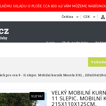
LKÉMU SKLADU O PLOŠE CCA 800 m2 VÁM MŮŽEME NABÍDNOU

Čeština
CZK


O nás
Obch. podmínky
Rekla
Vyhledá
ch pro cca 9 - 11 slepic. Mobilní kurník Mucola XXL , 215x110x125c
VELKÝ MOBILNÍ KURN
SLEVA!
11 SLEPIC. MOBILNÍ 
215X110X125CM.