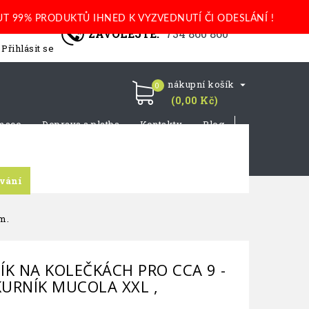
T 99% PRODUKTŮ IHNED K VYZVEDNUTÍ ČI ODESLÁNÍ !
ZAVOLEJTE:
734 860 860
Přihlásit se
nákupní košík

0
(0,00 Kč)
mace
Doprava a platba
Kontakty
Blog
vání
m.
ÍK NA KOLEČKÁCH PRO CCA 9 -
KURNÍK MUCOLA XXL ,