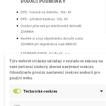
DODACÍ PODMÍNKY
DPD - hotově na dobírku: 169,- Kč
DPD - předem bankou: 139,- Kč
Osobní převzetí po telefonické dohodě:
ZDARMA
Nechte si svoji objednávku doručit zcela
ZDARMA při objednávce nad 4800 Kč
1234994014/3030, Air Bank, a.s.
Tyto webové stránky ukládají v souladu se zákony na
Podle zákona o evidenci tržeb je
vaše zařízení soubory, obecně nazývané cookies.
prodávající povinen vystavit kupujícímu
Odsouhlaste prosím nastavení cookies souborů pro
účtenku. Zároveň je povinen zaevidovat
použití webu.
přijatou tržbu u správce daně online; v
případě technického výpadku pak
nejpozději do 48 hodin.
Technické cookies