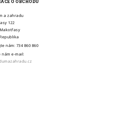
ACE O OBCHODU
m a zahradu
asy 122
 Makotřasy
Republika
jte nám:
734 860 860
e nám e-mail:
dumazahradu.cz