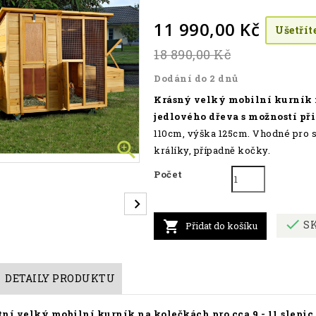
11 990,00 Kč
Ušetřít
18 890,00 Kč
Dodání do 2 dnů
Krásný velký mobilní kurník n
jedlového dřeva s možností př
110cm, výška 125cm. Vhodné pro s

králíky, případně kočky.
Počet

SK

Přidat do košíku
DETAILY PRODUKTU
ní velký mobilní kurník na kolečkách pro cca 9 - 11 slepic.