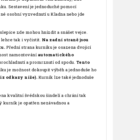
nku. Sestavení je jednoduché pomocí
né osobní vyzvednutí u Kladna nebo jde
 slepice zde mohou hnízdit a snášet vejce.
ehce tak i vyčistit.
Na zadní straně jsou
ku.
Přední strana kurníku je osazena dvojicí
žnost namontování
automatického
rochladnutí a promrznutí od spodu.
Tento
rníku je možnost dokoupit výběh a jednoduše ho
iz odkazy níže).
Kurník lze také jednoduše
ena kvalitní švédskou šindelí a chrání tak
ý kurník je opatřen nezávadnou a