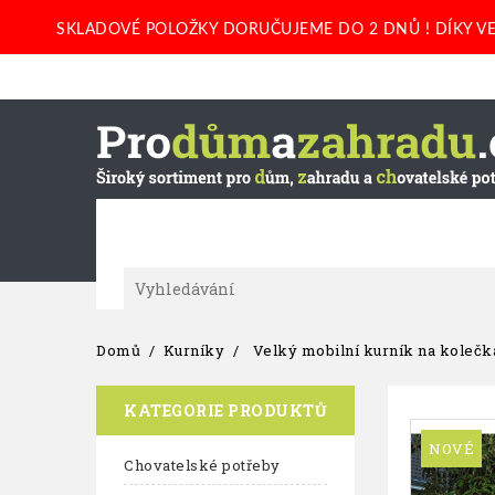
SKLADOVÉ POLOŽKY DORUČUJEME DO 2 DNŮ ! DÍKY VE
Domů
Kurníky
Velký mobilní kurník na kolečká
KATEGORIE PRODUKTŮ
NOVÉ
Chovatelské potřeby