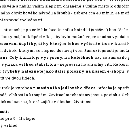
 skvěle a nabízí vaším slepicím chráněné a útulné místo k odpoči
eného obrázkového návodu a šroubů - zabere cca 40 minut. Je mož
 přepravní společností.
u stranách je po celé hloubce kurníku hnízdící (snášecí) box. Vaše
í boxy májí odklápěcí víka, aby bylo možné vejce snadno vyndat a l
ysouvací šuplíky, díky kterým lehce vyčistíte trus v kurní
h dvířek, kterými se slepice dostávají ven. Samozřejmostí je mo
ání.
Celý
kurník je vyvýšený, na kolečkách
aby se zamezilo p
 vyniká velkou stabilitou
- nepřevrátí ho ani silný vítr. Ke ku
t,
(výběhy naleznete jako další položky na našem e-shopu, v
tit ve dvou lidech.
urník je vyroben z
masivního jedlového dřeva.
Střecha je opatř
vodě, vlhkosti a kroupám. Zavírací mechanismy jsou z pozinku. Cel
ickou lazurou, která zajištuje dlouhou životnost.
sti:
é pro 9 - 11 slepic
ý vzhled