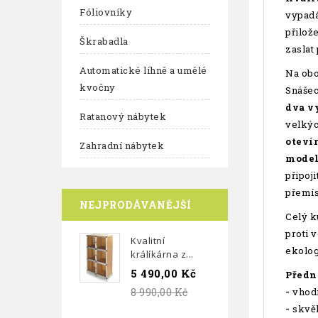
Fóliovníky
vypadá
přilož
Škrabadla
zaslat
Automatické líhně a umělé
Na obo
kvočny
Snášec
dva v
Ratanový nábytek
velkýc
otevír
Zahradní nábytek
model
připoji
přemís
NEJPRODÁVANĚJŠÍ
Celý k
proti 
Kvalitní
ekolog
králíkárna z...
5 490,00 Kč
Předno
8 990,00 Kč
-
vhodn
-
skvěl